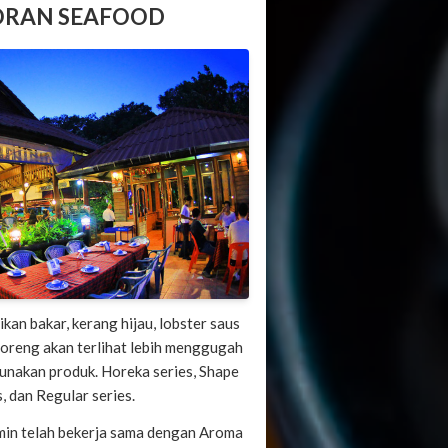
ORAN SEAFOOD
 ikan bakar, kerang hijau, lobster saus
oreng akan terlihat lebih menggugah
nakan produk. Horeka series, Shape
s, dan Regular series.
in telah bekerja sama dengan Aroma