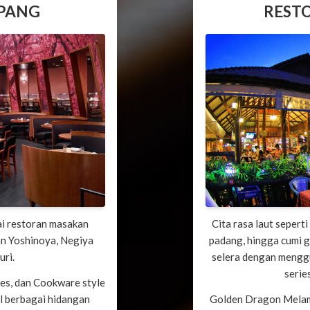
EPANG
REST
ai restoran masakan
Cita rasa laut seperti
an Yoshinoya, Negiya
padang, hingga cumi g
uri.
selera dengan menggu
serie
ries, dan Cookware style
l berbagai hidangan
Golden Dragon Melam