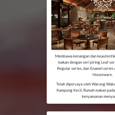
Membawa kenangan dan keautentika
makan dengan seri piring Leaf ser
Regular series, dan Enamel series
Houseware.
Telah dipercaya oleh Warung Waka
Kampung Kecil, Rumah makan pada
kenyamanan menya