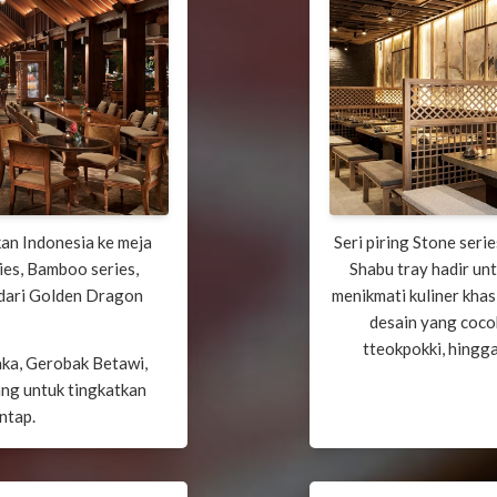
n Indonesia ke meja
Seri piring Stone seri
ies, Bamboo series,
Shabu tray hadir un
 dari Golden Dragon
menikmati kuliner kha
desain yang coco
tteokpokki, hingga
ka, Gerobak Betawi,
ng untuk tingkatkan
ntap.