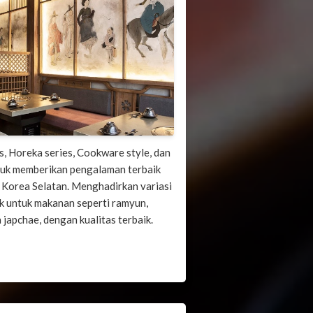
es, Horeka series, Cookware style, dan
tuk memberikan pengalaman terbaik
s Korea Selatan. Menghadirkan variasi
k untuk makanan seperti ramyun,
 japchae, dengan kualitas terbaik.