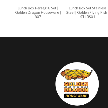
Lunch Box Persegi 8 Set |
Lunch Box Set Stainless
Golden Dragon Houseware |
Steel | Golden Flying Fish 
807
STLBS01