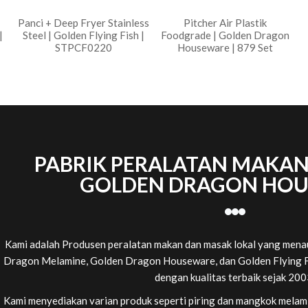
Panci + Deep Fryer Stainless
Pitcher Air Plastik
|
Steel | Golden Flying Fish |
Foodgrade | Golden Dragon
STPCF0220
Houseware | 879 Set
PABRIK PERALATAN MAKA
GOLDEN DRAGON HO
Kami adalah Produsen peralatan makan dan masak lokal yang menau
Dragon Melamine, Golden Dragon Houseware, dan Golden Flying F
dengan kualitas terbaik sejak 200
Kami menyediakan varian produk seperti piring dan mangkok melamin