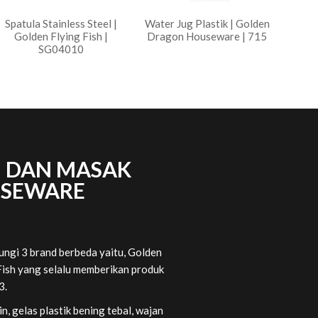
Spatula Stainless Steel |
Water Jug Plastik | Golden
Golden Flying Fish |
Dragon Houseware | 715
SG04010
N DAN MASAK
USEWARE
ngi 3 brand berbeda yaitu, Golden
ish yang selalu memberikan produk
3.
, gelas plastik bening tebal, wajan