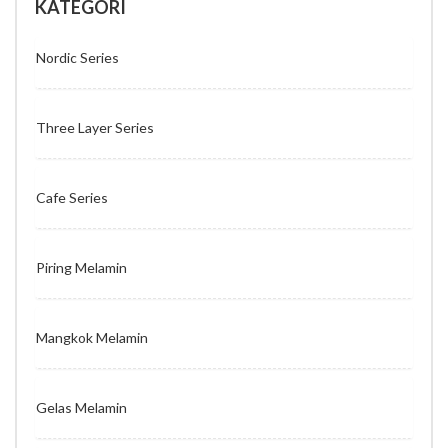
KATEGORI
Nordic Series
Three Layer Series
Cafe Series
Piring Melamin
Mangkok Melamin
Gelas Melamin