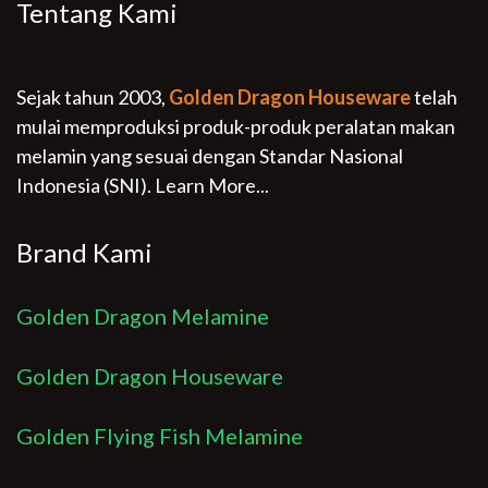
Tentang Kami
Sejak tahun 2003,
Golden Dragon Houseware
telah
mulai memproduksi produk-produk peralatan makan
melamin yang sesuai dengan Standar Nasional
Indonesia (SNI).
Learn More...
Brand Kami
Golden Dragon Melamine
Golden Dragon Houseware
Golden Flying Fish Melamine