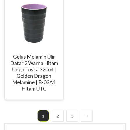
Gelas Melamin Ulir
Datar 2 Warna Hitam
Ungu Tosca 320ml |
Golden Dragon
Melamine | B-03A1
Hitam UTC
1
2
3