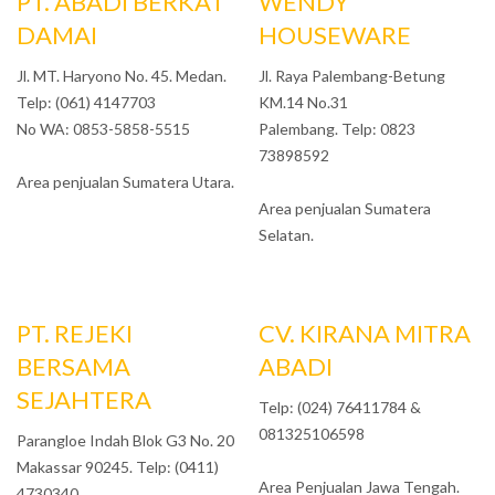
PT. ABADI BERKAT
WENDY
DAMAI
HOUSEWARE
Jl. MT. Haryono No. 45. Medan.
Jl. Raya Palembang-Betung
Telp: (061) 4147703
KM.14 No.31
No WA: 0853-5858-5515
Palembang. Telp: 0823
73898592
Area penjualan Sumatera Utara.
Area penjualan Sumatera
Selatan.
PT. REJEKI
CV. KIRANA MITRA
BERSAMA
ABADI
SEJAHTERA
Telp: (024) 76411784 &
081325106598
Parangloe Indah Blok G3 No. 20
Makassar 90245. Telp: (0411)
Area Penjualan Jawa Tengah.
4730340