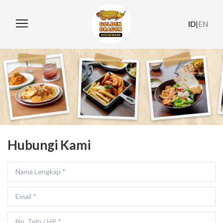
ID
|
EN
Hubungi Kami